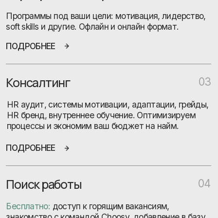
Ценности
Почему нам доверяют
Адекватность
Мы общаемся открыто, дорожим
партнерскими отношениями и соблюдаем
договоренности. Это наш базовый минимум.
Эффективность
Успех наших клиентов — приоритет. Мы ценим
ваше время, ресурсы и мнение. Наша задача
заключается в том, чтобы вам было проще.
Гибкость
Адаптируемся под ваш бюджет и задачи:
от разового подбора до комплексного HR-
аутсорса, учитывая конкретно вашу специфику.