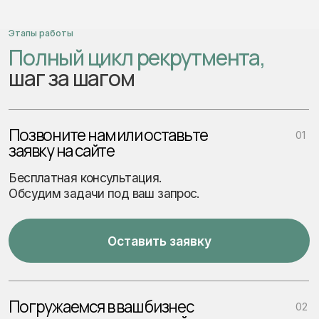
сформировал полноценный отде
сотрудников команды подбира
сотрудничество с нами по дан
Будьте в курсе HR-трендов
Подпишитесь на еженедельную рассылку:
кейсы подбора, советы по карьерному росту,
свежие тренинги и топ-кандидаты. Только
полезный контент, без спама.
Нажимая на кнопку «Получать новости», подтверждаю своё
согласие с обработкой персональных данных
и положением
Политики конфиденциальности
Получать новости