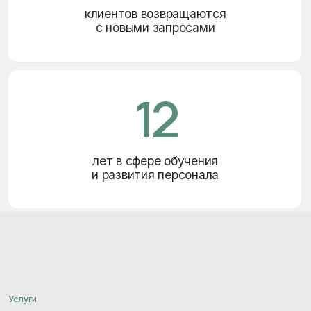
Что мы предлагаем
Закрываем позиции от ассистентов
до руководителей С-level с 5−7 представленных
профилей благодаря качественному подходу к поиску
и отбору кандидатов и современным технологиям
организации процесса
01
Подбор персонала
Полный цикл от анализа вакансии до окончания
испытательного срока. Закрываем 90% вакансий
с 5 резюме.
ПОДРОБНЕЕ
Корпоративные тренинги
02
Программы под ваши цели: мотивация, лидерство,
soft skills и другие. Офлайн и онлайн формат.
ПОДРОБНЕЕ