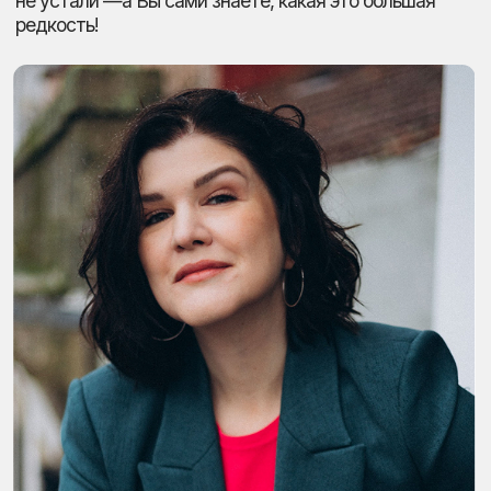
Погружаемся в ваш бизнес
02
и делаем анализ вакансий
от 2 до 4 дней
Погружаемся в бизнес и анализируем вакансии.
Изучаем компанию, формируем портрет
кандидата.
Поиск, подбор и презентация
03
кандидатов
от 10 до 20 дней
Поиск, подбор и презентация кандидатов.
Скрининг, интервью, топ-3-5 на выбор.
Финальное решение
04
и поддержка после найма
от 7 до 14 дней
Финальное решение и поддержка. Офер,
онбординг, гарантия 3-6 месяцев.