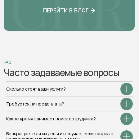
Меню
Компаниям
Главная
Рекрутмент
Компаниям
Корпоративные тренинги
Кандидатам
HR консалтинг
Разработка HR брендинга
О нас
Корпоративное обучение
Блог
Контакты
Кандидатам
Попасть в нашу базу
Н
Сколько стоят ваши услуги?
н
Откликнуться на вакансию
Консультация по поиску
работы
Требуется ли предоплата?
Разработка сайта
Какое время занимает поиск сотрудника?
Политика конфиденциальности
Согласие на обработку данных
© 2026 Все права защищены
Возвращаете ли вы деньги в случае, если кандидат