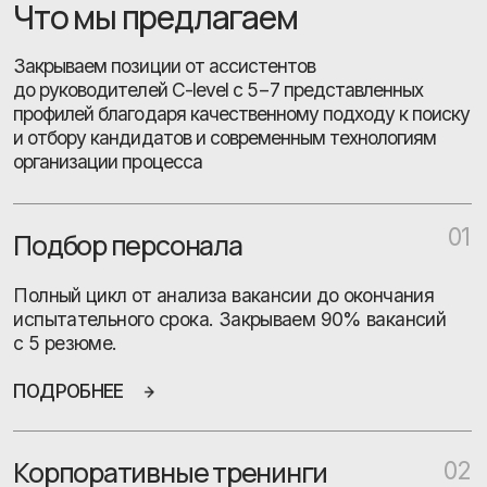
Консалтинг
03
HR аудит, системы мотивации, адаптации, грейды,
HR бренд, внутреннее обучение. Оптимизируем
процессы и экономим ваш бюджет на найм.
ПОДРОБНЕЕ
Поиск работы
04
Бесплатно:
доступ к горящим вакансиям,
знакомство с командой Choosy, добавление в базу
резюме. Возможность коммерческих консультаций
и помощи в подготовке к интервью.
ПОДРОБНЕЕ