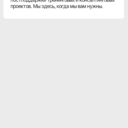
О компании
Choosy Recruitment
—
где экспертиза
встречает энтузиазм
После нескольких лет опыта работы каждого
из наших сотрудников, мы уже хорошо разбираемся
в подборе персонала, но при этом всё ещё от него
не устали —а Вы сами знаете, какая это большая
редкость!